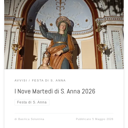
Carissimi, In Questo Mese di maggio vogliamo iniziare i Nove martedì
di S. Anna, invito tutti coloro che l'Amano a Partecipare: Fedeli devoti,
Portatori e Confrati. Ricordare colei che è stata la Madre di Maria e la
Nonna di Gesù, ci fa riflettere come sono stati importanti per noi i
nostri cari, che attraverso la loro testimonianza ci hanno fatto amare
Gesù e Maria.
AVVISI
FESTA DI S. ANNA
I Nove Martedì di S. Anna 2026
Festa di S. Anna
di
Basilica Soluntina
Pubblicato
5 Maggio 2026