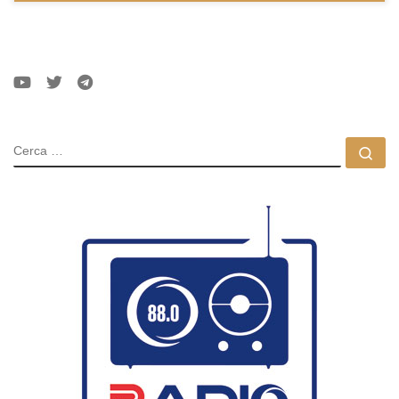
CERCA
Ce