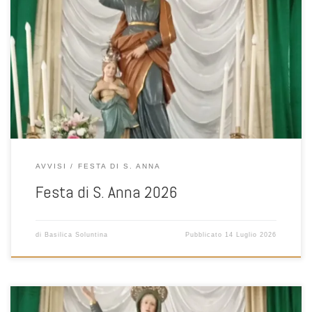
Carissimi la comunità tutta di Santa Flavia si sta preparando per la
festa di S. Anna.quest’anno vorrei già ringraziare il gruppo del
comitato dei festeggiamenti che sta dando un ottimo aiuto per una
buona riuscita della festa 2026. Già fin d’ora vi dico grazie per la
vostra partecipazione. Durante la […]
AVVISI
FESTA DI S. ANNA
Festa di S. Anna 2026
di
Basilica Soluntina
Pubblicato
14 Luglio 2026