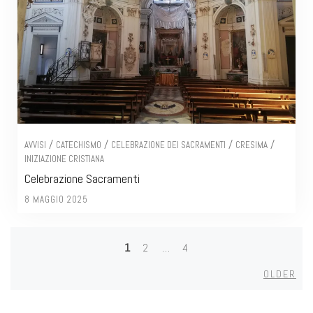
/
/
/
/
AVVISI
CATECHISMO
CELEBRAZIONE DEI SACRAMENTI
CRESIMA
INIZIAZIONE CRISTIANA
Celebrazione Sacramenti
8 MAGGIO 2025
1
2
…
4
Posts
Olde
OLDER
navigation