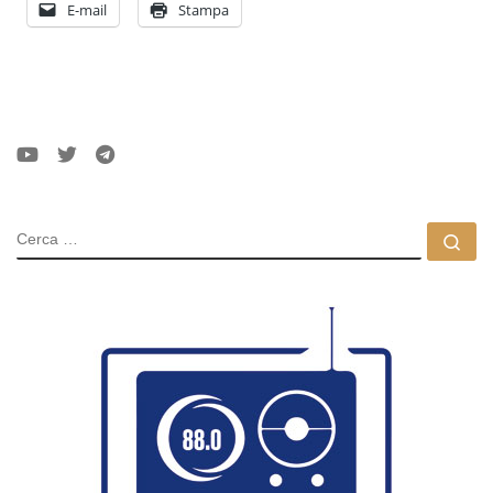
E-mail
Stampa
CERCA
Ce