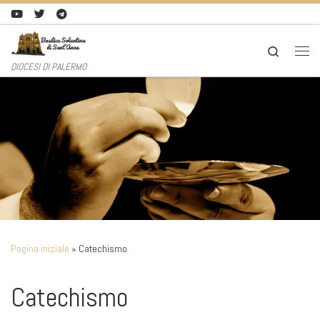
Passa al contenuto
Search
Men
DIOCESI DI PALERMO
Pagina iniziale
»
Catechismo
Catechismo