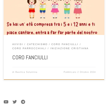
Caro Amico/a desideri Cantare, Vorresti fare un piccolo servizio in
Parrocchia, Ami il Canto e la Musica. Vieni Ti Aspettiamo
AVVISI
CATECHISMO
CORO FANCIULLI
CORO PARROCCHIALI
INIZIAZIONE CRISTIANA
CORO FANCIULLI
di
Basilica Soluntina
Pubblicato
2 Ottobre 2024