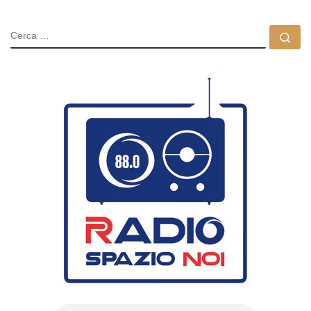
CERCA
Ce