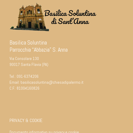
Basilica Soluntina
Parrocchia “Abbazia” S. Anna
Via Consolare 130
90017 Santa Flavia (PA)
Tel.:
091-6374206
Email:
basilicasoluntina@chiesadipalermo.it
C.F.: 81004160826
PRIVACY & COOKIE
Documento informativo su privacy e cookie