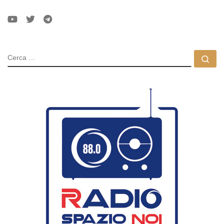
CERCA
Ce