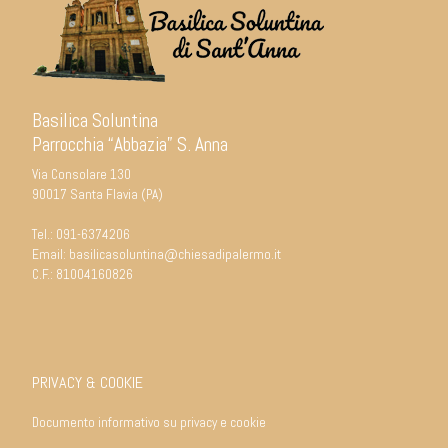
Basilica Soluntina
Parrocchia “Abbazia” S. Anna
Via Consolare 130
90017 Santa Flavia (PA)
Tel.:
091-6374206
Email:
basilicasoluntina@chiesadipalermo.it
C.F.: 81004160826
PRIVACY & COOKIE
Documento informativo su privacy e cookie