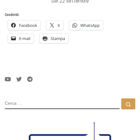
Dal 22 settembre
Condividi:
Facebook
X
WhatsApp
E-mail
Stampa
CERCA
Ce