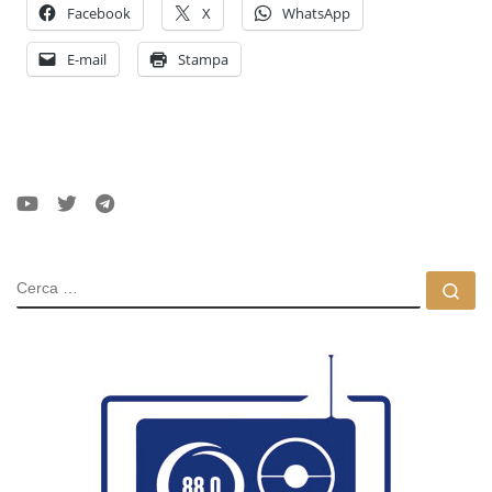
Facebook
X
WhatsApp
E-mail
Stampa
CERCA
Ce