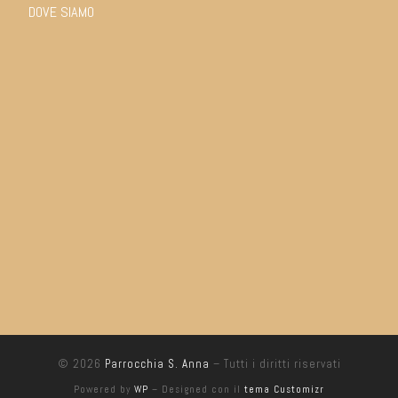
DOVE SIAMO
© 2026
Parrocchia S. Anna
– Tutti i diritti riservati
Powered by
WP
– Designed con il
tema Customizr