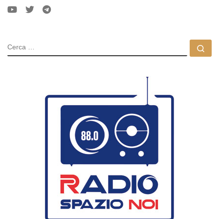
CERCA
Ce