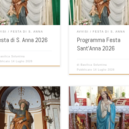
aziare il gruppo del comitato dei
eggiamenti che sta dando un
mo aiuto per una buona riuscita
 festa 2026. Già fin d’ora vi dico
e per la vostra partecipazione.
VISI
FESTA DI S. ANNA
AVVISI
FESTA DI S. ANNA
nte la […]
sta di S. Anna 2026
Programma Festa
Sant’Anna 2026
Basilica Soluntina
blicato
14 Luglio 2026
di
Basilica Soluntina
Pubblicato
14 Luglio 2026
ssimi, In Questo Mese di maggio
amo iniziare i Nove martedì di S.
Carissimi, In Questo Mese di magg
 invito tutti coloro che l'Amano a
vogliamo onorare Maria, Madre di
cipare: Fedeli devoti, Portatori e
Speranza e di Luce e Pace.
ati. Ricordare colei che è stata la
 di Maria e la Nonna di Gesù, ci fa
ttere come sono stati importanti