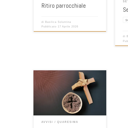
SE
Ritiro parrocchiale
S
s
di
Basilica Soluntina
Pubblicato
17 Aprile 2026
di
Pub
PROGRAMMA MERCOLEDI’ 18 FEBBRAIO:
RITO DELLE CENERI ORE 18:00 E ORE
20:30 OGNI VENERDI’ VIA CRUCIS ORE
16:45 S. ROSARIO/ ORE 17:15 VIA
CRUCIS/ ORE 18:00 SANTA MESSA SS.
QUARANTORE 02/03/04/05 MARZO ORE
09:00 S. MESSA ORE 12:00 ORA MEDIA
ORE 17:30 S. ROSARIO ORE 18:00 VESPRI
AVVISI
QUARESIMA
Ascoltare e digiunare.La […]