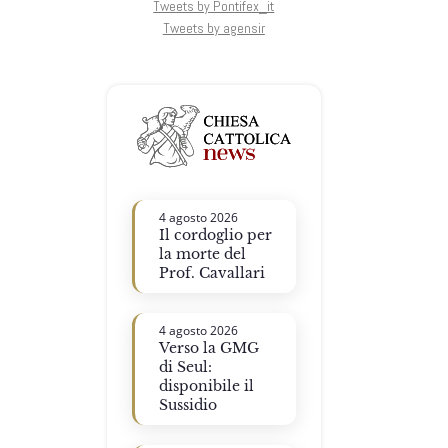
Tweets by Pontifex_it
Tweets by agensir