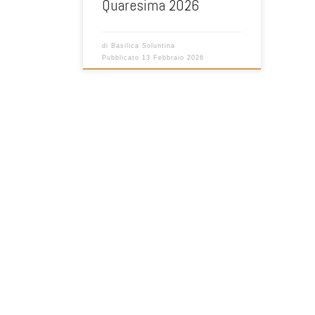
Quaresima 2026
di
Basilica Soluntina
Pubblicato
13 Febbraio 2026