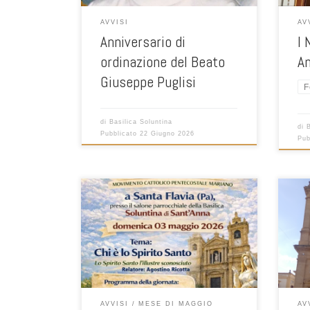
per n
AVVISI
AV
loro
Anniversario di
I 
amar
ordinazione del Beato
A
Giuseppe Puglisi
F
di
Basilica Soluntina
di
Pubblicato
22 Giugno 2026
Pub
Sett
AVVISI
MESE DI MAGGIO
AV