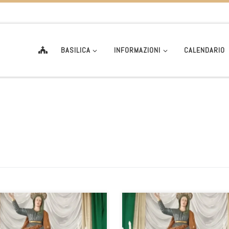
BASILICA
INFORMAZIONI
CALENDARIO
ssimi la comunità tutta di Santa
a si sta preparando per la festa di
nna.quest’anno vorrei già