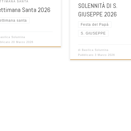
TTIMANA SANTA
SOLENNITÀ DI S.
ettimana Santa 2026
GIUSEPPE 2026
ettimana santa
Festa del Papà
S. GIUSEPPE
Basilica Soluntina
blicato
20 Marzo 2026
di
Basilica Soluntina
Pubblicato
3 Marzo 2026