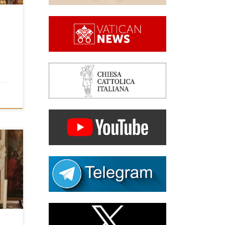
.
 S.
 del
a
0 S.
i