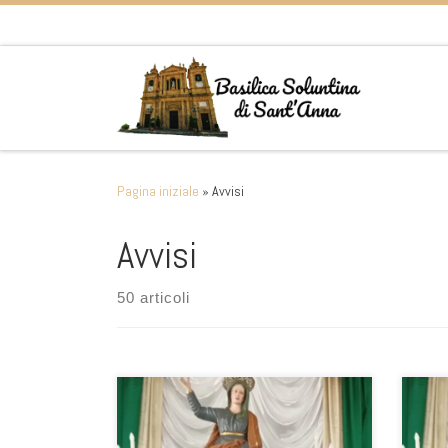
Passa al contenuto
Pagina iniziale
»
Avvisi
Avvisi
50 articoli
Cari
Flavi
S. A