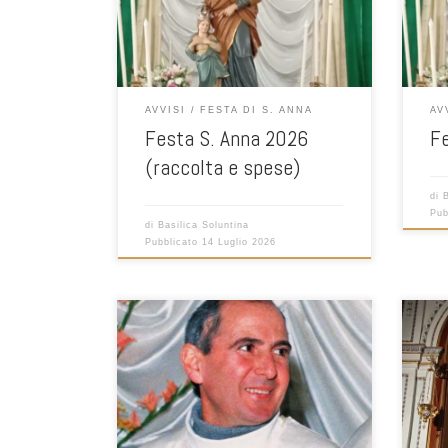
ringr
fest
otti
della
grazi
AVVISI
FESTA DI S. ANNA
AV
Dura
Festa S. Anna 2026
Fe
(raccolta e spese)
di
Pub
di
Basilica Soluntina
Pubblicato
14 Luglio 2026
Cari
vogli
Anna,
Parte
Confr
Madre
rifle