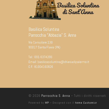
Basilica Soluntina
Parrocchia “Abbazia” S. Anna
Via Consolare 130
90017 Santa Flavia (PA)
Tel.:
091-6374206
Email:
basilicasoluntina@chiesadipalermo.it
C.F.: 81004160826
© 2026
Parrocchia S. Anna
– Tutti i diritti riservati
Powered by
WP
– Designed con il
tema Customizr